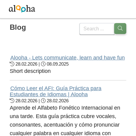
Blog
Anmelden
Alooha - Lets communicate, learn and have fun
28.02.2026 |
08.09.2025
Short description
Blog
Cómo Leer el AFI: Guía Práctica para
Estudiantes de Idiomas | Alooha
Sa, 08. August 2026 |
32
28.02.2026 |
28.02.2026
Aprende el Alfabeto Fonético Internacional en
una tarde. Esta guía práctica cubre vocales,
consonantes, acentuación y cómo pronunciar
Englisch
Deutsch
Spanisch
cualquier palabra en cualquier idioma con