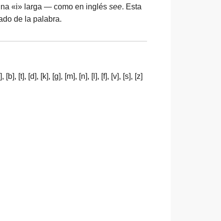
 una «i» larga — como en inglés
see
. Esta
ado de la palabra.
d], [k], [g], [m], [n], [l], [f], [v], [s], [z]