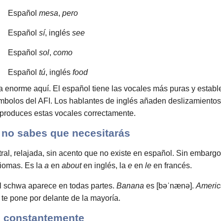
Español
mesa
,
pero
Español
sí
, inglés
see
Español
sol
,
como
Español
tú
, inglés
food
 enorme aquí. El español tiene las vocales más puras y estab
ímbolos del AFI. Los hablantes de inglés añaden deslizamientos 
 produces estas vocales correctamente.
 no sabes que necesitarás
al, relajada, sin acento que no existe en español. Sin embarg
diomas. Es la
a
en
about
en inglés, la
e
en
le
en francés.
 el schwa aparece en todas partes.
Banana
es [bəˈnænə].
Americ
 te pone por delante de la mayoría.
s constantemente