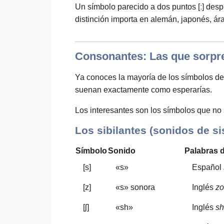
Un símbolo parecido a dos puntos [ː] desp
distinción importa en alemán, japonés, ár
Consonantes: Las que sorpr
Ya conoces la mayoría de los símbolos de conson
suenan exactamente como esperarías.
Los interesantes son los símbolos que no
Los sibilantes (sonidos de si
Símbolo
Sonido
Palabras 
[s]
«s»
Español
[z]
«s» sonora
Inglés
z
[ʃ]
«sh»
Inglés
sh