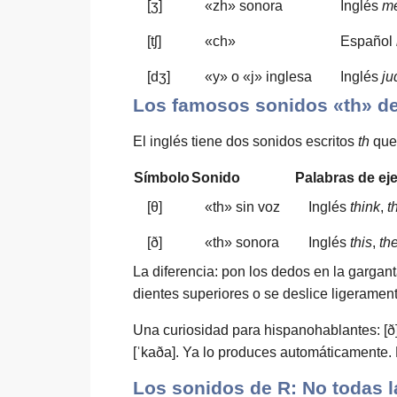
[ʒ]
«zh» sonora
Inglés
m
[tʃ]
«ch»
Español
[dʒ]
«y» o «j» inglesa
Inglés
ju
Los famosos sonidos «th» de
El inglés tiene dos sonidos escritos
th
que 
Símbolo
Sonido
Palabras de ej
[θ]
«th» sin voz
Inglés
think
,
t
[ð]
«th» sonora
Inglés
this
,
th
La diferencia: pon los dedos en la gargant
dientes superiores o se deslice ligerament
Una curiosidad para hispanohablantes: [ð]
[ˈkaða]. Ya lo produces automáticamente.
Los sonidos de R: No todas l