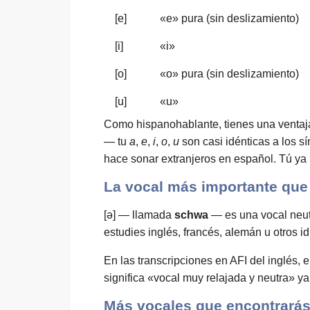
[e]
«e» pura (sin deslizamiento)
[i]
«i»
[o]
«o» pura (sin deslizamiento)
[u]
«u»
Como hispanohablante, tienes una ventaja
— tu
a
,
e
,
i
,
o
,
u
son casi idénticas a los s
hace sonar extranjeros en español. Tú ya
La vocal más importante que
[ə] — llamada
schwa
— es una vocal neutr
estudies inglés, francés, alemán u otros i
En las transcripciones en AFI del inglés,
significa «vocal muy relajada y neutra» ya
Más vocales que encontrará