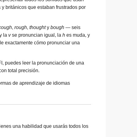
y británicos que estaban frustrados por
cough
,
rough
,
thought
y
bough
— seis
y la
v
se pronuncian igual, la
h
es muda, y
arle exactamente cómo pronunciar una
FI, puedes leer la pronunciación de una
on total precisión.
aformas de aprendizaje de idiomas
tienes una habilidad que usarás todos los