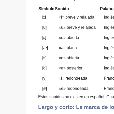
Símbolo
Sonido
Palabr
[ɪ]
«i» breve y relajada
Inglé
[ʊ]
«u» breve y relajada
Inglé
[ɛ]
«e» abierta
Inglé
[æ]
«a» plana
Inglé
[ɔ]
«o» abierta
Inglé
[ɑ]
«a» posterior
Inglé
[y]
«i» redondeada
Fran
[ø]
«e» redondeada
Fran
Estos sonidos no existen en español. Cuan
Largo y corto: La marca de l