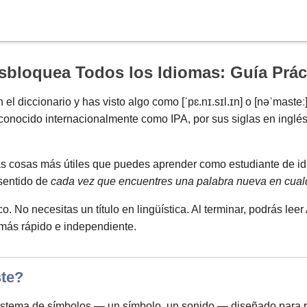
Suche
sbloquea Todos los Idiomas: Guía Práct
l diccionario y has visto algo como [ˈpɛ.nɪ.sɪl.ɪn] o [nəˈmasteː
(conocido internacionalmente como IPA, por sus siglas en inglé
as cosas más útiles que puedes aprender como estudiante de id
 sentido de
cada vez que encuentres una palabra nueva en cualqu
o. No necesitas un título en lingüística. Al terminar, podrás le
 más rápido e independiente.
Deutsch
ste?
 sistema de símbolos — un símbolo, un sonido — diseñado para 