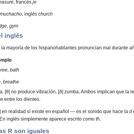
easure
, francés
je
muchacho
, inglés
church
dge
,
gym
l inglés
la mayoría de los hispanohablantes pronuncian mal durante años
emplo
hree
,
bath
e
,
breathe
a. [θ] no produce vibración. [ð] zumba. Ambos implican que la le
e entre los dientes.
 en realidad sí existe en español — es el sonido que hace la
d
 En inglés simplemente aparece escrito como
th
.
as R son iguales