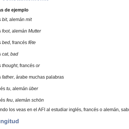
as de ejemplo
s
bit
, alemán
mit
s
foot
, alemán
Mutter
s
bed
, francés
fête
s
cat
,
bad
s
thought
, francés
or
s
father
, árabe muchas palabras
cés
tu
, alemán
über
cés
feu
, alemán
schön
do los veas en el AFI al estudiar inglés, francés o alemán, sab
ongitud