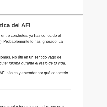
ica del AFI
] entre corchetes, ya has conocido el
s). Probablemente lo has ignorado. La
iomas. No útil en un sentido vago de
ier idioma durante el resto de tu vida
.
er AFI básico y entender por qué conocerlo
Spanisch
representar todos los sonidos que usan