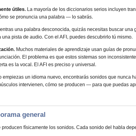
nte útiles.
La mayoría de los diccionarios serios incluyen tr
cómo se pronuncia una palabra — lo sabrás.
tras una palabra desconocida, quizás necesitas buscar una gr
ga una pista de audio. Con el AFI, puedes descubrirlo tú mismo.
zación.
Muchos materiales de aprendizaje usan guías de pron
unciación. El problema es que estos sistemas son inconsistente
a es la vocal. El AFI es preciso y universal.
empiezas un idioma nuevo, encontrarás sonidos que nunca has
úsculos intervienen, cómo se producen — para que puedas apre
norama general
e producen físicamente los sonidos. Cada sonido del habla dep