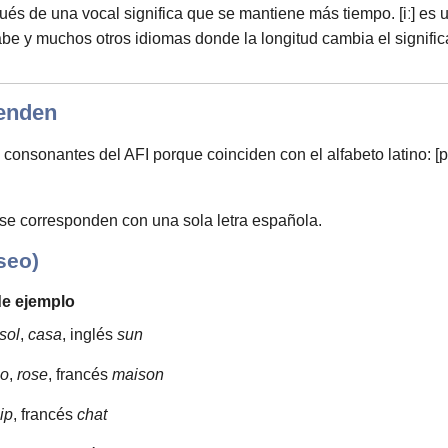
ués de una vocal significa que se mantiene más tiempo. [iː] es
abe y muchos otros idiomas donde la longitud cambia el signific
enden
antes del AFI porque coinciden con el alfabeto latino: [p], [b], [t], [
 se corresponden con una sola letra española.
seo)
de ejemplo
sol
,
casa
, inglés
sun
oo
,
rose
, francés
maison
ip
, francés
chat