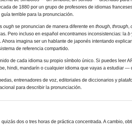
cada de 1880 por un grupo de profesores de idiomas franceses 
 guía terrible para la pronunciación.
as
ough
se pronuncian de manera diferente en
though
,
through
,
tras. Pero incluso en español encontramos inconsistencias: la
b
. Ahora imagina ser un hablante de japonés intentando explic
sistema de referencia compartido.
onido de cada idioma su propio símbolo único. Si puedes leer A
be, hindi, mandarín o cualquier idioma que vayas a estudiar — c
opedas, entrenadores de voz, editoriales de diccionarios y plat
acional para describir la pronunciación.
 quizás dos o tres horas de práctica concentrada. A cambio, ob