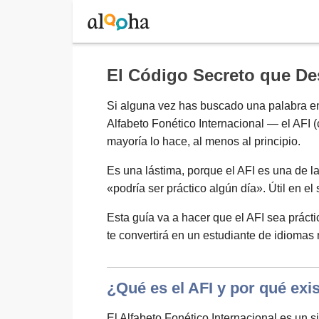
El Código Secreto que De
Si alguna vez has buscado una palabra en e
Anmelden
Alfabeto Fonético Internacional — el AFI 
mayoría lo hace, al menos al principio.
Blog
Es una lástima, porque el AFI es una de l
«podría ser práctico algún día». Útil en el
Fr, 07. August 2026 |
32
Esta guía va a hacer que el AFI sea práctic
te convertirá en un estudiante de idiomas
Englisch
¿Qué es el AFI y por qué exi
El Alfabeto Fonético Internacional es un